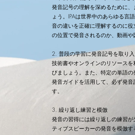
発音記号の理解を深めるために、ま
ょう。IPAは世界中のあらゆる言
音の違いを正確に理解するのに役
の位置で発音されるのか、動画や
2. 普段の学習に発音記号を取り
技術書やオンラインのリソースを
びましょう。また、特定の単語の
発音ガイドを活用して、必ず発音
す。
3. 繰り返し練習と模倣
発音の習得には繰り返しの練習が
ティブスピーカーの発音を模倣す