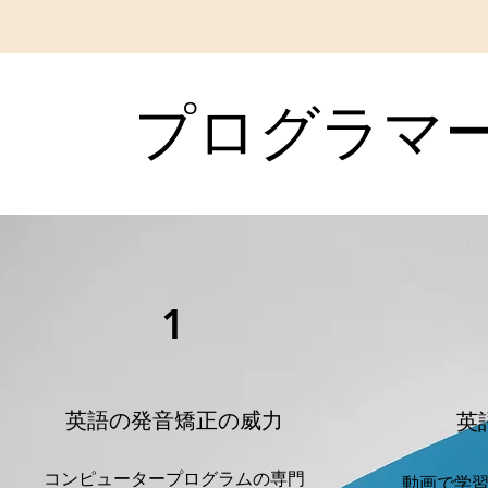
​プログラマ
1
​英語の発音矯正の威力
​
​コンピュータープログラムの専門
​動画で学