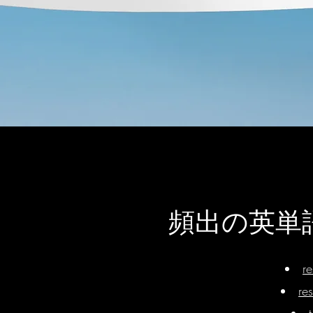
​頻出の英
r
re