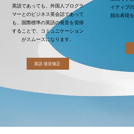
英語であっても、外国人プログラ
イティブ
マーとのビジネス英会話であって
頻出表現
も、国際標準の英語の発音を習得
することで、コミュニケーション
がスムーズになります。
英語 発音矯正